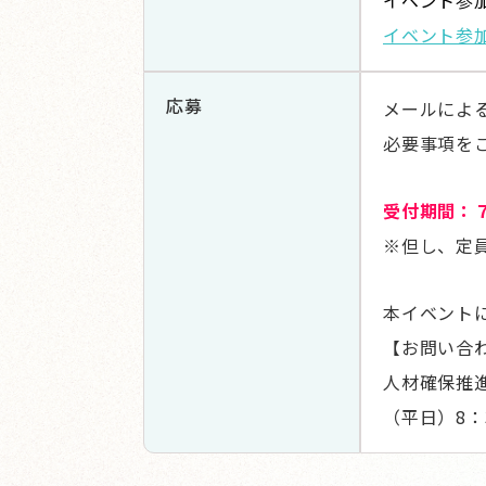
イベント参
イベント参
応募
メールによる
必要事項を
受付期間：７
※但し、定
本イベント
【お問い合
人材確保推進部 
（平日）8：