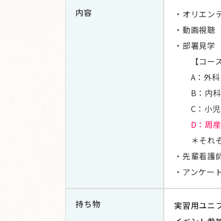
内容
・オリエン
・動画視聴
・部署見学（
【コース
A：外科系
B：内科系
C：小児系
D：周
＊それぞれ
・先輩看護
・アンケー
持ち物
実習用ユニ