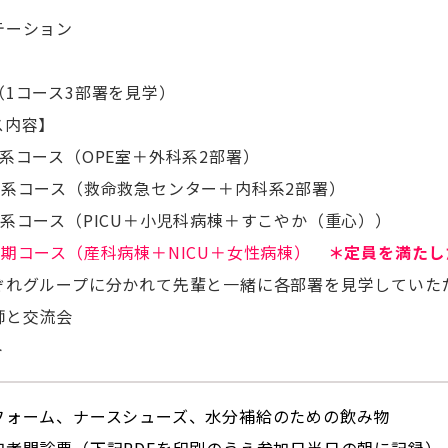
テーション
1コース3
部署を見学
）
内容】
コース（OPE室＋外科系2部署）
コース（救命救急センター＋内科系2部署）
コース（PICU＋小児科病棟＋すこやか（重心））
産期コース（産科病棟＋NICU＋女性病棟）
＊定員を満たし
グループに分かれて先輩と一緒に各部署を見学していた
師と交流会
ト
フォーム、
ナースシューズ、
水分補給のための飲み物