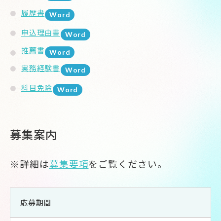
履歴書
申込理由書
推薦書
実務経験書
科目免除
募集案内
※詳細は
募集要項
をご覧ください。
応募期間