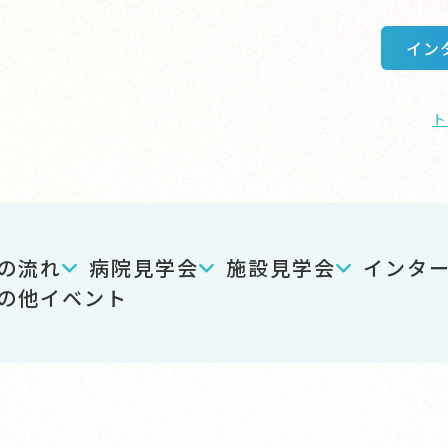
イン
ト
の流れ
病院見学会
施設見学会
インタ
の他イベント