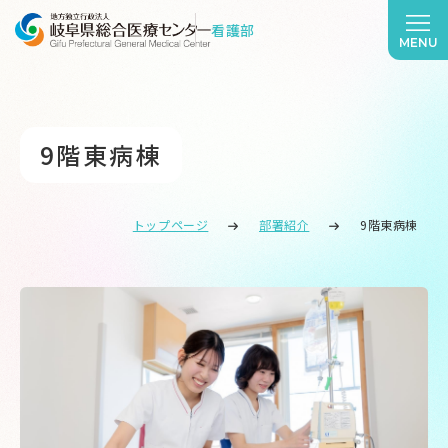
看護部
MENU
9階東病棟
トップページ
部署紹介
9階東病棟
9階東病棟 について