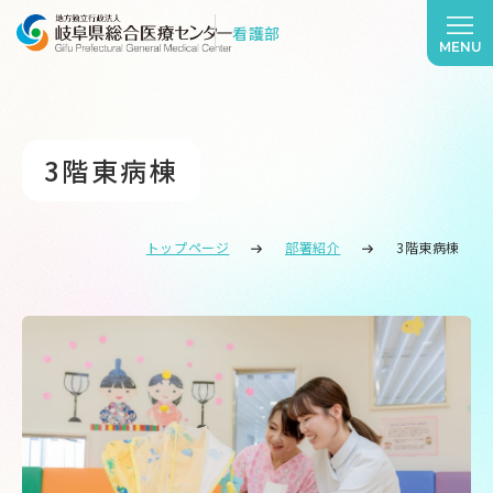
看護部
MENU
3階東病棟
トップページ
部署紹介
3階東病棟
3階東病棟 について