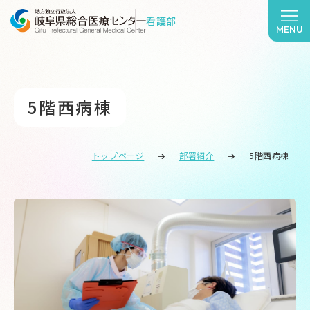
看護部
MENU
5階西病棟
トップページ
部署紹介
5階西病棟
5階西病棟 について